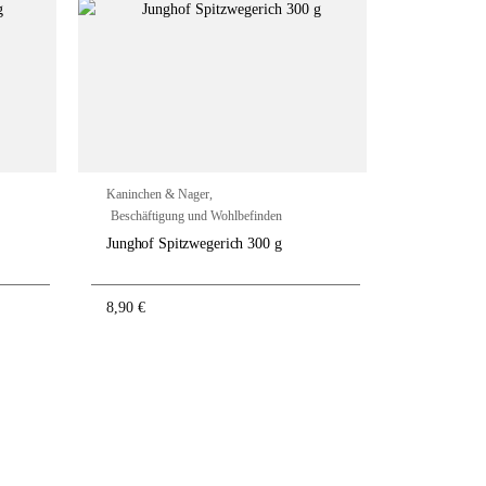
Kaninchen & Nager
,
Kaninchen &
Beschäftigung und Wohlbefinden
Beschäftigu
Junghof Spitzwegerich 300 g
Junghof Pet
8,90
€
4,90
€