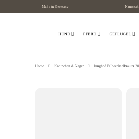
Zum
Made in Germany
Naturnahe
Inhalt
springen
HUND
PFERD
GEFLÜGEL
Home
Kaninchen & Nager
Junghof Fellwechselkräuter 20