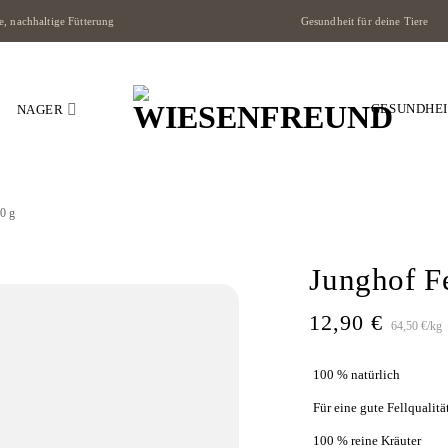
, nachhaltige Fütterung
Gesundheit für deine Tiere
GESUNDHE
NAGER
0 g
Junghof F
12,90
€
64,50
€
/
kg
100 % natürlich
Für eine gute Fellqualitä
100 % reine Kräuter