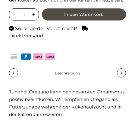
In den Warenkorb
So lange der Vorrat reicht!
Direktversand
Beschreibung
Junghof Oregano kann den gesamten Organismus
Zus
positiv beeinflussen. Wir empfehlen Oregano als
Ore
Futterzugabe während der Kükenaufzucht und in
Füt
der kalten Jahreszeiten.
10 g