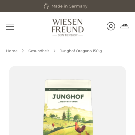
Zum
Made in Germany
Inhalt
springen
Home
Gesundheit
Junghof Oregano 150 g