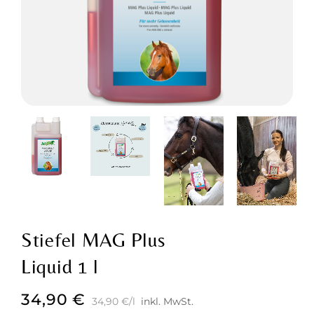
Stiefel MAG Plus
Liquid 1 l
34,90
€
34,90
€
/
l
inkl. MwSt.