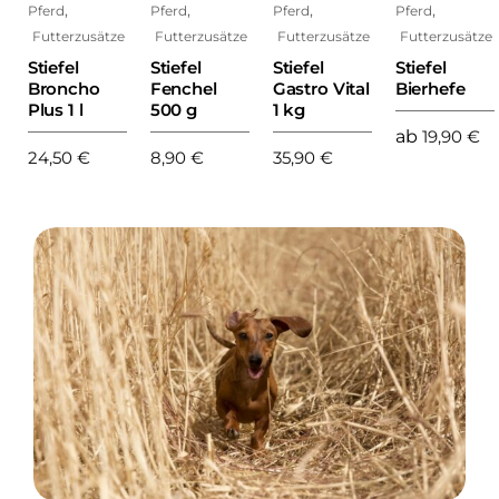
,
,
,
,
Pferd
Pferd
Pferd
Pferd
Futterzusätze
Futterzusätze
Futterzusätze
Futterzusätze
Stiefel
Stiefel
Stiefel
Stiefel
Broncho
Fenchel
Gastro Vital
Bierhefe
Plus 1 l
500 g
1 kg
ab
19,90
€
24,50
€
8,90
€
35,90
€