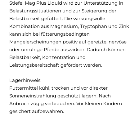
Stiefel Mag Plus Liquid wird zur Unterstützung in
Zus
rid
Belastungssituationen und zur Steigerung der
Nat
Belastbarkeit gefüttert. Die wirkungsvolle
meh
Kombination aus Magnesium, Tryptophan und Zink
Füt
kann sich bei fütterungsbedingten
Pfer
Mangelerscheinungen positiv auf gereizte, nervöse
Klei
oder unruhige Pferde auswirken. Dadurch können
Emp
Belastbarkeit, Konzentration und
Es 
Leistungsbereitschaft gefördert werden.
ein
Lagerhinweis:
Die
Futtermittel kühl, trocken und vor direkter
geg
Sonneneinstrahlung geschützt lagern. Nach
an 
Anbruch zügig verbrauchen. Vor kleinen Kindern
ver
gesichert aufbewahren.
Fut
Bit
Stan