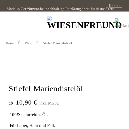
Zum
Kontakt
Made in Germany
Naturnahe, nachhaltige Fütterung
Gesundheit für deine Tiere
Inhalt
springen
Home
Pferd
Stiefel Mariendistelöl
Stiefel Mariendistelöl
10,90
€
ab
inkl. MwSt.
100& naturreines Öl.
Für Leber, Haut und Fell.