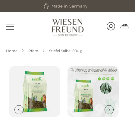
Zum
Made in Germany
Inhalt
springen
Home
Pferd
Stiefel Salbei 500 g