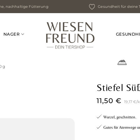
e, nachhaltige Fütterung
Gesundheit für deine 
NAGER
GESUNDH
0 g
Stiefel Sü
11,50
€
19,17
€
/
k
Wurzel, geschnitten.
Gutes für Atemwege 