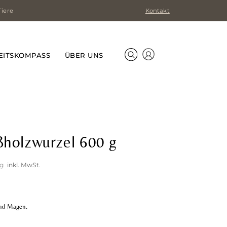
Tiere
Kontakt
EITSKOMPASS
ÜBER UNS
ßholzwurzel 600 g
g
inkl. MwSt.
und Magen.