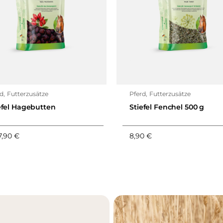
rd
,
Futterzusätze
Pferd
,
Futterzusätze
efel Hagebutten
Stiefel Fenchel 500 g
7,90
€
8,90
€