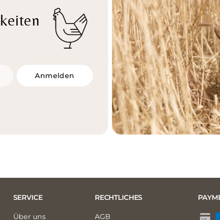
keiten
Anmelden
SERVICE
RECHTLICHES
PAYM
Über uns
AGB