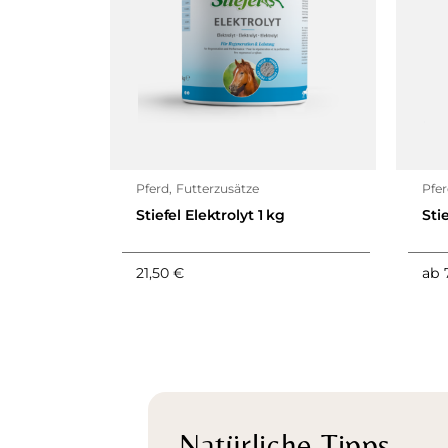
Pferd
,
Futterzusätze
Pfe
Stiefel Elektrolyt 1 kg
Sti
21,50
€
ab
Natürliche Tipps,