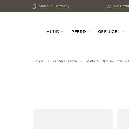
Zum
Made in Germany
Naturnah
Inhalt
springen
HUND
PFERD
GEFLÜGEL
Home
Futterzusätze
Stiefel Süßholzwurzel 60