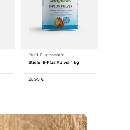
Pferd
,
Futterzusätze
Pferd
,
Fut
Stiefel E-Plus Pulver 1 kg
Stiefel K
26,90
€
26,90
€