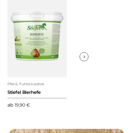
,
,
Pferd
Futterzusätze
Pferd
Futterzusätze
Stiefel Bierhefe
Stiefel Broncho Plus 1 l
ab
19,90
€
24,50
€