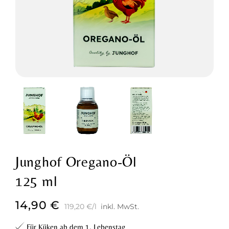
Junghof Oregano-Öl
125 ml
14,90
€
119,20
€
/
l
inkl. MwSt.
Für Küken ab dem 1. Lebenstag