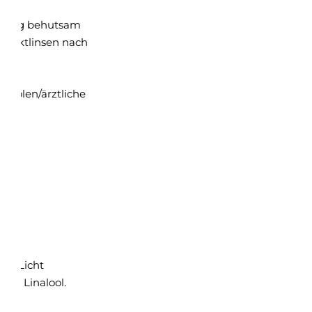
 lang behutsam
ntaktlinsen nach
inholen/ärztliche
der
vor Licht
ol, Linalool.