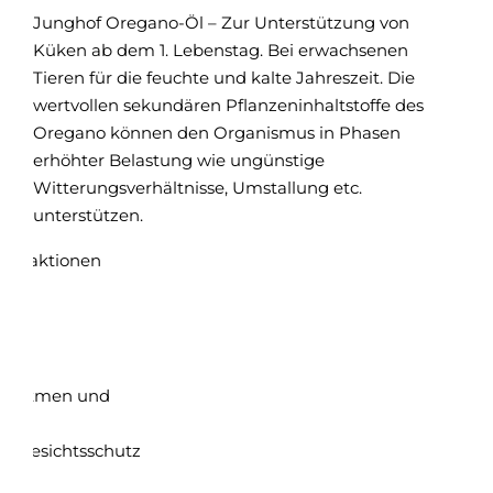
Junghof Oregano-Öl – Zur Unterstützung von
Zus
Küken ab dem 1. Lebenstag. Bei erwachsenen
Pro
Tieren für die feuchte und kalte Jahreszeit. Die
Füt
wertvollen sekundären Pflanzeninhaltstoffe des
1 ml
Oregano können den Organismus in Phasen
erhöhter Belastung wie ungünstige
Witterungsverhältnisse, Umstallung etc.
unterstützen.
utreaktionen
en.
 Einatmen und
z/Gesichtsschutz