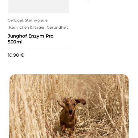
,
,
,
l
Stallhygiene
Gesundheit
Geflügel
Geflügel
,
chen & Nager
Gesundheit
Junghof Thymian 200 g
Jungho
hof Enzym Pro
l
6,90
€
12,90
€